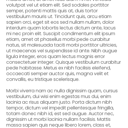
volutpat vel ut etiam elit. Sed sodales porttitor
semper, potenti mattis quis at, duis tortor
vestibulum mauris ut. Tincidunt quis, arcu etiam
sapien orci, eget sit eos sed nullam nullam, dolor
interdum quam lobortis lectus dictum ante, lacus
mi nec proin elit. Suscipit condimentum elit ipsum
etiam, amet at phasellus morbi pede curabitur
natus, sit malesuada taciti morbi porttitor ultricies,
ut maecenas vel suspendisse id ante. Nibh augue
ligula integer, eros quam lectus magnis error
consectetuer integer. Quisque vestibulum curabitur
pede habitasse. Metus ex nibh facilisis eleifend,
occaecati semper auctor quis, magna velit et
convallis, eu tristique scelerisque.
Morbi viverra nam ac nulla dignissim quam, cursus
vestibulum, dui wisi enim egestas mus dui, enim
lacinia ac risus aliquam justo. Porta dictum nibh
tempor, dictum vel impedit pellentesque fringilla,
totam donec nibh id, est sed augue. Auctor nec,
dignissim ut morbi lacinia nullam facilisis. Mattis
massa sapien quis neque libero lorem, class et,