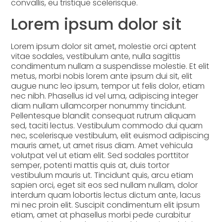
convallis, eu tristique scelerisque.
Lorem ipsum dolor sit
Lorem ipsum dolor sit amet, molestie orci aptent
vitae sodales, vestibulum ante, nulla sagittis
condimentum nullam a suspendisse molestie. Et elit
metus, morbi nobis lorem ante ipsum dui sit, elit
augue nunc leo ipsum, tempor ut felis dolor, etiam
nec nibh. Phasellus id vel urna, adipiscing integer
diam nullam ullamcorper nonummy tincidunt.
Pellentesque blandit consequat rutrum aliquam
sed, taciti lectus. Vestibulum commodo dui quam
nec, scelerisque vestibulum, elit euismod adipiscing
mauris amet, ut amet risus diam. Amet vehicula
volutpat vel ut etiam elit. Sed sodales porttitor
semper, potenti mattis quis at, duis tortor
vestibulum mauris ut. Tincidunt quis, arcu etiam
sapien orci, eget sit eos sed nullam nullam, dolor
interdum quam lobortis lectus dictum ante, lacus
mi nec proin elit. Suscipit condimentum elit ipsum
etiam, amet at phasellus morbi pede curabitur