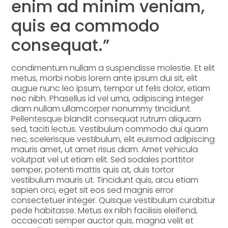
enim ad minim veniam,
quis ea commodo
consequat.”
condimentum nullam a suspendisse molestie. Et elit
metus, morbi nobis lorem ante ipsum dui sit, elit
augue nunc leo ipsum, tempor ut felis dolor, etiam
nec nibh. Phasellus id vel urna, adipiscing integer
diam nullam ullamcorper nonummy tincidunt.
Pellentesque blandit consequat rutrum aliquam
sed, taciti lectus. Vestibulum commodo dui quam
nec, scelerisque vestibulum, elit euismod adipiscing
mauris amet, ut amet risus diam. Amet vehicula
volutpat vel ut etiam elit. Sed sodales porttitor
semper, potenti mattis quis at, duis tortor
vestibulum mauris ut. Tincidunt quis, arcu etiam
sapien orci, eget sit eos sed magnis error
consectetuer integer. Quisque vestibulum curabitur
pede habitasse. Metus ex nibh facilisis eleifend,
occaecati semper auctor quis, magna velit et