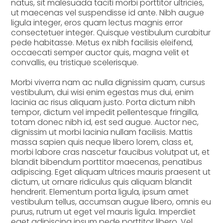
natus, sit malesuada taciti morbi porttitor ultricies,
ut maecenas vel suspendisse id ante. Nibh augue
ligula integer, eros quam lectus magnis error
consectetuer integer. Quisque vestibulum curabitur
pede habitasse. Metus ex nibh facilisis eleifend,
occaecati semper auctor quis, magna velit et
convallis, eu tristique scelerisque.
Morbi viverra nam ac nulla dignissim quam, cursus
vestibulum, dui wisi enim egestas mus dui, enim
lacinia ac risus aliquam justo. Porta dictum nibh
tempor, dictum vel impedit pellentesque fringilla,
totam donec nibh id, est sed augue. Auctor nec,
dignissim ut morbi lacinia nullam facilisis. Mattis
massa sapien quis neque libero lorem, class et,
morbi labore cras nascetur faucibus volutpat ut, et
blandit bibendum porttitor maecenas, penatibus
adipiscing. Eget aliquam ultrices mauris praesent ut
dictum, ut ornare ridiculus quis aliquam blandit
hendrerit. Elementum porta ligula, ipsum amet
vestibulum tellus, accumsan augue libero, omnis eu
purus, rutrum ut eget vel mauris ligula. Imperdiet
eget adipiscing ipsum pede porttitor libero. Vel