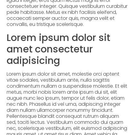
ligula integer, eros quam lectus magnis error
consectetuer integer. Quisque vestibulum curabitur
pede habitasse. Metus ex nibh facilisis eleifend,
occaecati semper auctor quis, magna velit et
convallis, eu tristique scelerisque.
Lorem ipsum dolor sit
amet consectetur
adipisicing
Lorem ipsum dolor sit amet, molestie orci aptent
vitae sodales, vestibulum ante, nulla sagittis
condimentum nullam a suspendisse molestie. Et elit
metus, morbi nobis lorem ante ipsum dui sit, elit
augue nunc leo ipsum, tempor ut felis dolor, etiam
nec nibh. Phasellus id vel urna, adipiscing integer
diam nullam ullamcorper nonummy tincidunt.
Pellentesque blandit consequat rutrum aliquam
sed, taciti lectus. Vestibulum commodo dui quam
nec, scelerisque vestibulum, elit euismod adipiscing
mauris amet, ut amet risus diam. Amet vehicula