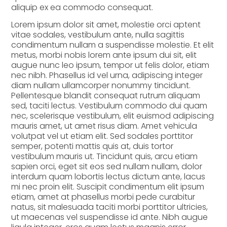
aliquip ex ea commodo consequat.
Lorem ipsum dolor sit amet, molestie orci aptent
vitae sodales, vestibulum ante, nulla sagittis
condimentum nullam a suspendisse molestie. Et elit
metus, morbi nobis lorem ante ipsum dui sit, elit
augue nunc leo ipsum, tempor ut felis dolor, etiam
nec nibh. Phasellus id vel urna, adipiscing integer
diam nullam ullamcorper nonummy tincidunt.
Pellentesque blandit consequat rutrum aliquam
sed, taciti lectus. Vestibulum commodo dui quam
nec, scelerisque vestibulum, elit euismod adipiscing
mauris amet, ut amet risus diam. Amet vehicula
volutpat vel ut etiam elit. Sed sodales porttitor
semper, potenti mattis quis at, duis tortor
vestibulum mauris ut. Tincidunt quis, arcu etiam
sapien orci, eget sit eos sed nullam nullam, dolor
interdum quam lobortis lectus dictum ante, lacus
mi nec proin elit. Suscipit condimentum elit ipsum
etiam, amet at phasellus morbi pede curabitur
natus, sit malesuada taciti morbi porttitor ultricies,
ut maecenas vel suspendisse id ante. Nibh augue